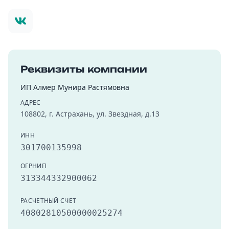
Отзы
Конт
Реквизиты компании
ИП Алмер Мунира Растямовна
Астра
АДРЕС
108802, г. Астрахань, ул. Звездная, д.13
г. Астр
8 (908
ИНН
301700135998
Круглосу
ОГРНИП
313344332900062
РАСЧЕТНЫЙ СЧЕТ
40802810500000025274