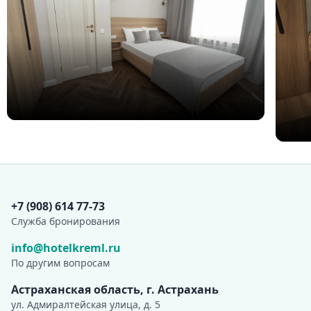
Бюджетный одноместный
Ст
с 
10 м²
1 чел.
от 2 900 ₽
Подробнее
Контактная информация
+7 (908) 614 77-73
Cлужба бронирования
info@hotelkreml.ru
По другим вопросам
Астраханская область, г. Астрахань
ул. Адмиралтейская улица, д. 5